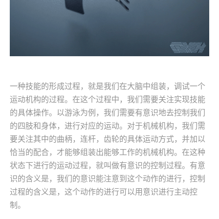
一种技能的形成过程，就是我们在大脑中组装，调试一个
运动机构的过程。在这个过程中，我们需要关注实现技能
的具体操作。以游泳为例，我们需要有意识地去控制我们
的四肢和身体，进行对应的运动。对于机械机构，我们需
要关注其中的曲柄，连杆，齿轮的具体运动方式，并加以
恰当的配合，才能够组装出能够工作的机械机构。在这种
状态下进行的运动过程，就叫做有意识的控制过程。有意
识的含义是，我们的意识能注意到这个动作的进行，控制
过程的含义是，这个动作的进行可以用意识进行主动控
制。