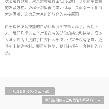
状态进行感知，对其运动进行主动的控制，才能够学会新
的发音方式。说起来貌似很简单，但马上会面临一个相当
大的困难，这也是大家纷纷放弃的直接原因。
由于母语发音技能的自动化程度实在是太高了，长期下
来，我们几乎失去了对发音有关部位的感觉和控制，很多
人甚至连舌头接触了口腔什么部位，也完全没有感觉，更
谈不上精确控制。要重新恢复，我们必须有一套特别的方
法。
文
章
←
从语音到语义-之三（完）
导
我们能相信自己的眼睛和耳朵吗？
→