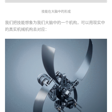
技能在大脑中的形成
我们把技能想象为我们大脑中的一个机构，可以用现实中
的真实机械机构去对应：