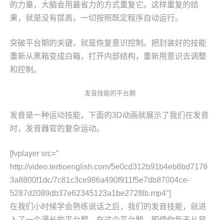
的力量，大脑会用最省力的方式重复它。这样重复的结
果，就是没有提高，一切按照既定程序自动运行。
突破平台期的关键，就是恢复意识控制。把封装好的技能
重新从黑箱变成白箱，打开内部结构，重新用意识去调整
和控制。
发音技能的平台期
发音是一种运动技能，下面的3D动画就展示了我们在发音
时，发音器官的复杂运动。
[fvplayer src=”
http://video.tertioenglish.com/5e0cd312b91b4eb6bd7176
3a8800f1dc/7c81c3ce986a490f911f5e7db87004ce-
5287d2089db37e62345123a1be272f8b.mp4″]
在我们小时候学会熟练说话之后，我们的发音技能，就进
入了一个漫长的平台期，在这个平台期，即使你每天从早