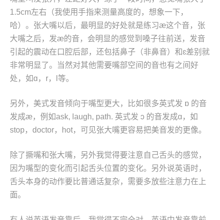
1.5cm左右（我使用手指来测量高度的，想象一下，
哈）。张大嘴以后，最明显的好处就是练习æ这个音，张
大嘴之后，发æ的音，会明显的感觉到嗓子往前送，发音
引起的震动在口腔后部，还包括鼻子（非鼻音）和ɛ差别就
非常明显了。当然对其他需要嘴部空间的音也有之间好
处，如ɑ，r，l等。
另外，美式发音倾向于嘴型更大，比如很多英式发 ɒ 的音
发成æ，例如ask, laugh, path. 英式发 ɔ 的音发成ɑ，如
stop，doctor，hot，可见张大嘴更容易把美音发的更像。
除了撅嘴和张大嘴，另外我觉得要注意自己舌头的感觉，
因为嘴型的变化而引起舌头位置的变化。另外说英语时，
舌头本身的动作要比普通话复杂，需要多放些注意力在上
面。
有人说英语发音靠后，我觉得不完全对，英语中发音靠前