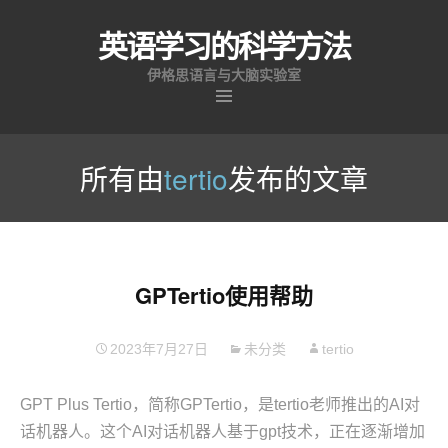
英语学习的科学方法
伊格思语言与大脑实验室
跳
至
所有由
tertio
发布的文章
内
容
GPTertio使用帮助
2023年7月27日
未分类
tertio
GPT Plus Tertio，简称GPTertio，是tertio老师推出的AI对
话机器人。这个AI对话机器人基于gpt技术，正在逐渐增加