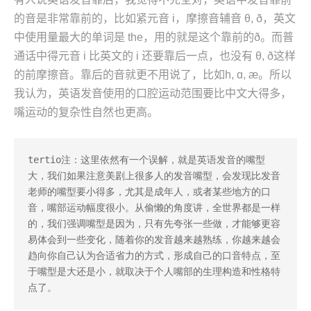
的音是非常靠前的，比如紧元音 i，摩擦音辅音 θ, ð，英文
中使用量最大的单词是 the，用的就是这个靠前的ð。而普
通话中得元音 i 比英文的 i 还要靠后一点，也没有 θ, ð这样
的前摩擦音。靠后的音就更不用说了，比如h, ɑ, æ。所以
我认为，英语发音使用的口腔运动范围要比中文大得多，
嘴运动的复杂性自然也更高。
tertio注：这里依然有一个误解，就是英语发音的嘴型
大，我们如果注意美剧上很多人的发音嘴型，会发现比发音
老师的嘴型要小得多，尤其是成年人，或者某些地方的口
音，嘴部运动幅度很小。从偷懒的角度讲，全世界都是一样
的，我们强调嘴型是因为，只有先夸张一些做，才能够更容
易体会到一些变化，随着你的发音越来越熟练，你越来越会
趋向你自己认为合适省力的方式，形成自己的口音特点，至
于嘴型是大还是小，就取决于个人嘴部的生理构造和性格特
点了。