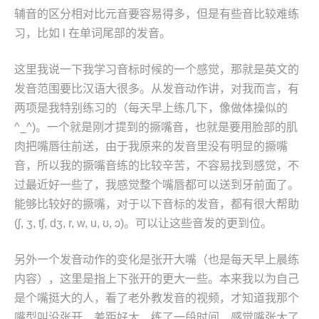
辅音的区分相对比元音要容易得多，但是有些音比较难练
习，比如 l 在单词尾部的发音。
这里我说一下我学习音标时候的一个感觉，那就是英文的
发音范围要比汉语大很多。从发音动作讲，对我而言，有
两项是我特别练习的（每天早上练几下，像做体操似的
^_^)。一个就是刚才提到的撅嘴音，也就是要用脸部的肌
肉把嘴唇往前送，由于我原来的发音里没有明显的撅嘴
音，所以我的撅嘴音练的比较辛苦，不容易找到感觉，不
过最近好一些了，我感觉整个嘴唇都可以送到牙前面了。
能够比较好的撅嘴，对于以下音标的发音，都有很大帮助
(ʃ, ʒ, tʃ, dʒ, r, w, u, ʊ, ɔ)。可以让这些音发的更到位。
另外一个发音动作的变化是张开大嘴（也是每天早上晨练
内容），这里是指上下张开的更大一些。本来我以为自己
是个嘴挺大的人，看了老外教发音的视频，才知道我那个
嘴型叫没张开，差距好大，练了一段时间，感觉嘴张大了