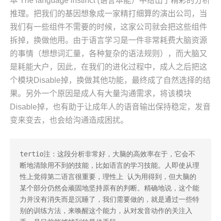
本 The language instinct (语言本能）中给出了精彩的分析
推理。把我们的基因想象成一家精打细算的演出公司，当
我们有一些组件不需要的时候，这家公司就会把这些组件
拆掉，换做他用。由于语言学习是一件非常耗费大脑资源
的事情（想想词汇量，各种复杂的语法规则），而大脑又
是耗能大户，因此，在我们的进化过程中，成人之后把这
个模块Disable掉，换做其他功能，最终成了自然选择的结
果。另外一个原因是成人有大量沟通需求，将该模块
Disable掉，也有助于让成年人的语音输出保持稳定，发音
变来变去，也会给沟通造成困扰。
tertio注：这段分析非常好，大脑的高效率在于，它会不
断地清除用不到的技能，比如语言的学习技能。人即使从理
性上觉得第二语言很重要，理性上 认为用得到，但大脑的
某个部分仍然会顽固地坚持原有的判断。精确地说，这个能
力并没有消失而是沉睡了，我们需要做的，就是通过一些特
别的训练方法，来唤醒这个能力，从对发音动作的关注入