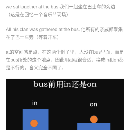
we sat together at the bus 我们一起坐在巴士车的旁边
（这是在回忆一个音乐节现场）
All his clan was gathered at the bus. 他所有的亲戚都聚集
在了巴士车旁（等着开车）
at的空间感是点，在这两个例子里，人没在bus里面，而是
在bus所处的这个地点，因此用at就很合适，换成in和on都
是不行的，含义完全不同了。