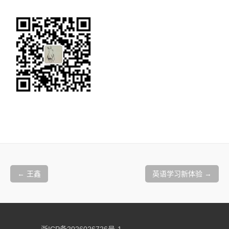
文
章
←
王鑫
英语学习新体验
→
导
航
浙ICP备2026026726号-1