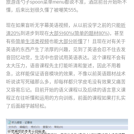
旅游连勺子spoon菜单menu都说不准，酒店前台开始听不
懂，后来比划很久懂了被嘲笑555。
现在如果盲听无字幕英语视频，从以前没学之前的只能
听
清
20%
到进步到现在
大部分
60%(
简单的题材80%)
，甚至
有些
简单生活类视频
也能
大部分听懂
了！且现在对有关于
英语的东西产生了浓厚的兴趣，见到了英语会忍不住去发
音回忆动觉，生活中也尝试用英语表达。这个课程不会有
太大压力，语音课程先主打能听清和复述，因此不用着
急，这样能保证语音模块的效果，不像以前英语题材战术
听说读写死磕那么多，却每样都只学皮毛没有效果又痛苦
又容易忘记。目前开始的语义课程以及后续的语言意义课
程正在往听懂和运用的方向训练，前面的课程如果打扎实
了后面越学越轻松。