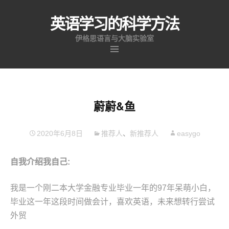
英语学习的科学方法
伊格思语言与大脑实验室
跳
至
内
容
蔚蔚&鱼
2020年6月8日
推荐人
、
新推荐人
easygo
自我介绍我自己
:
我是一个刚二本大学金融专业毕业一年的97年呆萌小白，
毕业这一年这段时间做会计，喜欢英语，未来想转行尝试
外贸