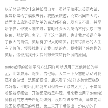
以前总觉得没什么特长很自卑，虽然学校能过英语考试，
但是都是给了模板去背。我热爱旅游，喜欢出国看大海，
然而出去旅游英语简单的表达都不会，发音又不准，甚至
听不懂，也被人嘲笑过，有时还会因为英语不好买东西被
抬价，那就更自卑了。学了这个课程，也让我对英语产生
了很大的自信，英语有了很大的进步，我觉得自己的人生
有了价值，慢慢找到了让我自信的点。我找到了感兴趣的
英语，这也是我开头提到想未来转行外贸的原因。
tertio老师的
投射学习方法
同样可以运用于
其他特长的学
习
，比如游泳、跑步、吉他等。大二三下乡志愿活动时我
还不会做饭，洗菜都很慢，后来看了b站好多美食蛋糕欧
包好饿，平时出门也能买到但是一个欧包太贵了，于是试
着跟着视频做，开始都是暗黑料理，后来我也用了tertio老
师投射的方法去匹配到烘焙，没想到进步神速，睡觉前动
觉回忆视频里的教程，第二天开干后做出一炉成功的作