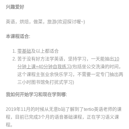
兴趣爱好
英语，烘焙，做菜，旅游(欢迎探讨喔~)
本课程适合
:
零基础
及以上都适合
苦于没有好方法学英语，坚持学习，一天能抽出
10
分钟上课+40
分钟自我练习
(包括坐公交洗澡的时间，
这个课程主张业余快乐学习，不需要一定专门抽出两
三小时图书馆免打扰式学习)
我如何开始学习和现在学到哪
:
2019年11月的时候从无意b站了解到了tertio英语老师的课
程，目前已完成3个月的语音基础课程，正在学习语义课
程。