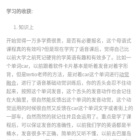
学习的收获
:
知识上
开始觉得一万多学费很贵，是否有必要报名，这个母语式
课程真的有效吗?但是现在学完了语音课后，觉得自己比
以前大学之前死记硬背的学英语有趣和有效多了。比如一
个单词car，以前跟着软件卡片基本是听着发音对着字形
背，但是tertio老师的方法，是对着car这个单词进行
动觉
融合
，进行了语音基础动觉训练后，你的舌头会忍不住动
起来，按照这个单词发音，这个舌头的发音动作也会记住
在大脑里，很自然能反馈出这个单词的发音动觉，这个动
觉运用的时候很自然又反馈在car这个单词文字或者街上的
一部车，自然而然的就记住并且会运用了。重点是学了课
程后，可以保证发音的准确性，以前我们学的英语都是半
桶水，发音很多不正确，简单的又听不懂，以前去巴厘岛