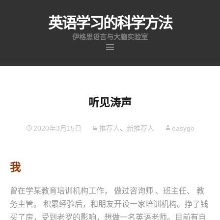
英语学习的科学方法
伊格思语言与大脑实验室
跳
至
内
容
听见涛声
2020年3月15日
推荐人
、
新推荐人
easygo
我
曾在学某教育培训机构工作， 做过咨询师 、班主任、 教
务主管。 积累经验后，和朋友开设一家培训机构。挣了钱
买了房，受到老罗的影响，想做一名英语老师。目前有自