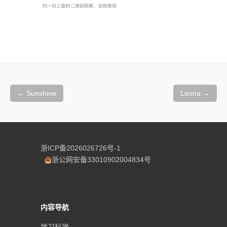
文
章
←
Sunshine
Leona
→
导
航
浙ICP备2026026726号-1
浙公网安备33010902004834号
内容导航
学习科学