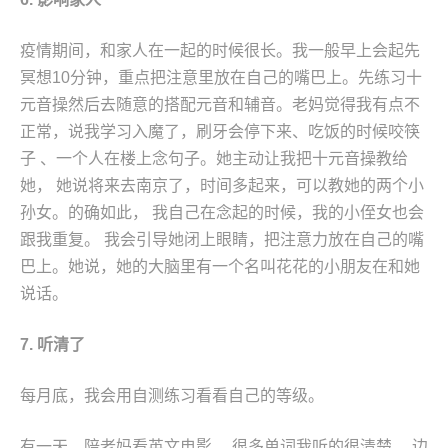
疫情期间，和家人在一起的时候很长。我一般早上会起先
冥想10分钟，重点把注意里放在自己的嘴巴上。先练习十
元音操然后去随意的搭配元音和辅音。老妈觉得我有点不
正常，说我学习入魔了，刷牙会停下来、吃饭的时候咬筷
子 、一个人在楼上念句子。她主动让我把十元音操教给
她， 她说将来去南京了，时间多起来，可以教她的两个小
孙女。的确如此， 我自己在念起的时候，我的小侄女也会
跟我重复。 我会引导她闭上眼睛，把注意力放在自己的嘴
巴上。她说，她的大脑里有一个名叫花花的小朋友在和她
说话。
7. 听清了
每月底，我会用自测练习看看自己的等级。
有一天，陪老妈看英文电影。 很多单词我听的很清楚。 边