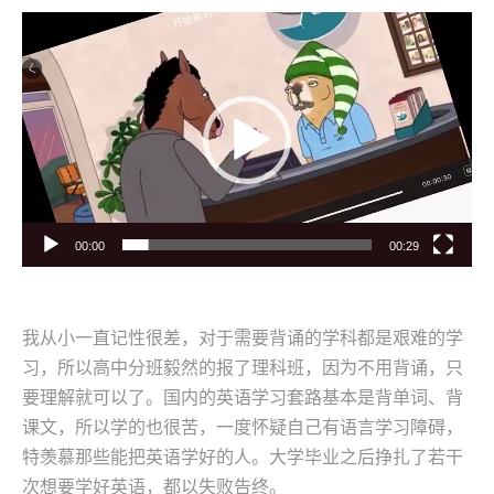
视
频
播
放
器
00:00
00:29
我从小一直记性很差，对于需要背诵的学科都是艰难的学
习，所以高中分班毅然的报了理科班，因为不用背诵，只
要理解就可以了。国内的英语学习套路基本是背单词、背
课文，所以学的也很苦，一度怀疑自己有语言学习障碍，
特羡慕那些能把英语学好的人。大学毕业之后挣扎了若干
次想要学好英语，都以失败告终。