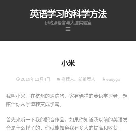
英语学习的科学方法
伊格思语言与大脑实验室
跳
至
内
容
小米
2019年11月4日
推荐人
、
新推荐人
easygo
我叫小米，在杭州的通信狗，家有俩猫的英语学习者，想
陪伴你从学渣转变成学霸。
首先来听一下我的配音作品，如果你知道我以前的英语发
音是什么样子的，你就能知道我有多大的提高和收获！