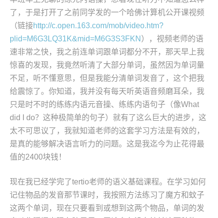
了，于是打开了之前同学发的一个哈佛计算机公开课视频
（链接
http://c.open.163.com/mob/video.htm?
plid=M6G3LQ31K&mid=M6G3S3FKN
），视频老师的语
速非常之快，我之前连单词跟单词都分不开，那天早上我
惊喜的发现，我竟然听清了大部分单词，虽然因为单词量
不足，听不懂意思，但是我能分清单词发音了，这个把我
给震惊了。你知道，我并没有每天听英语音频磨耳朵，我
只是时不时的练练内语元音操、练练内语句子（像What
did I do？这种极简单的句子）就有了这么巨大的进步，这
太不可思议了，我就知道老师的这套学习方法是有效的，
是真的能够解决语言听力的问题。这是我迄今为止花得最
值的2400块钱！
现在我已经学完了tertio老师的语义基础课程。在学习如何
记住物品的发音那节课时，我按照方法练习了魔方和蚊子
这两个单词，现在只要看到或想到这两个物品，单词的发