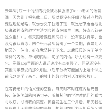
去年5月底一个偶然的机会被北极强推了tertio老师的语音
课。因为到了报名截止日，所以我没有仔细了解过老师的
课程理论是啥，就匆匆交了钱进了班，就是想来看看被北
极说很神奇的教学方法到底神奇在哪里（嗯，好奇心就是
这么重！）。每天跟着课程练习打卡，没有很认真学，也
没有很认真练，四个松元音纠音纠了一个星期，真是让人
崩溃的一件事，好在我坚持了下来。之后慢慢的有了单个
音标的内语、单词的内语、句子的内语。听力也有一点变
化，觉得app里面的人说话速度有点变慢了，但是还没有
其他同学感受的那么明显（后来分析可能因为上这个课之
前我刚刚学了两个月的线上外教老师对话课的缘故）。
在等待老师的语义课的空档，每天时不时练练内语元音
操、练练简单的内语句子，听着其他同学讲述他们的感悟
与收获，期待我的突变。惊喜发生在三个月后，那天我在
早班车上无聊的练完内语操，想着现在听力不知道怎么样