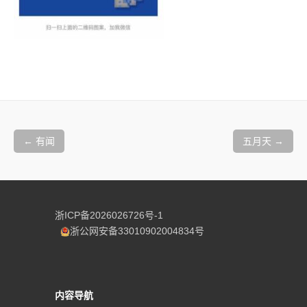
文
章
←
有闻
五月天
→
导
航
浙ICP备2026026726号-1
浙公网安备33010902004834号
内容导航