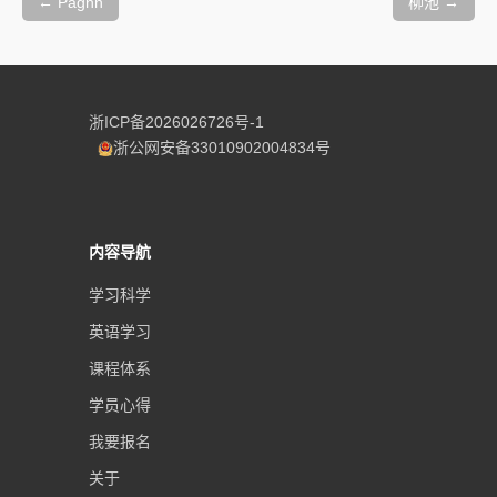
章
←
Pagnn
柳池
→
导
航
浙ICP备2026026726号-1
浙公网安备33010902004834号
内容导航
学习科学
英语学习
课程体系
学员心得
我要报名
关于