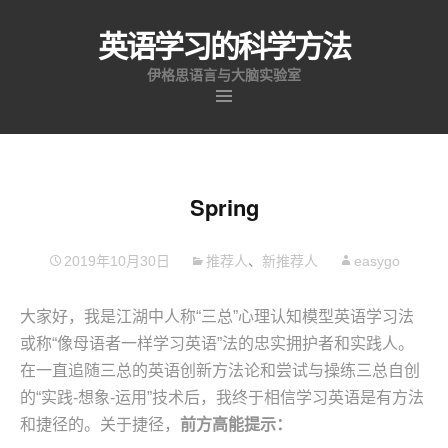
英语学习的科学方法
伊格思语言与大脑实验室
跳
至
内
容
Spring
2019年10月30日
推荐人
、
新推荐人
easygo
大家好，我是江湖中人称“三总”心理认知模型英语学习法
或称“像母语者一样学习英语”法的忠实拥护者和实践人。
在一直追随三总的英语创新方法论和尝试与操练三总自创
的“实践-想象-运用”技术后，我终于相信学习英语是有方法
和捷径的。关于捷径，
前方高能提示：