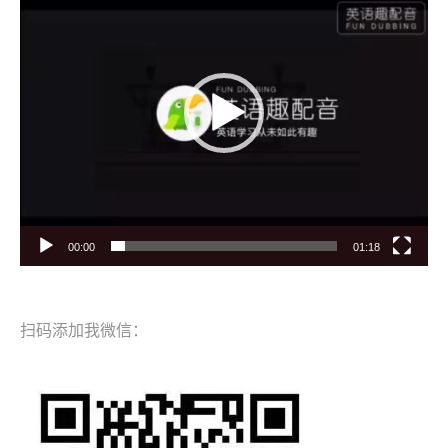
播
放
器
00:00
01:18
扫码添加我微信：