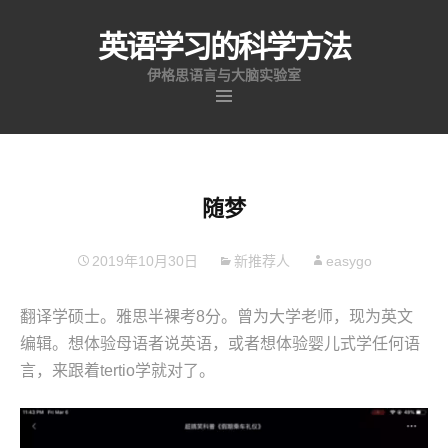
英语学习的科学方法
伊格思语言与大脑实验室
跳
至
内
容
随梦
2019年10月30日
新推荐人
easygo
翻译学硕士。雅思半裸考8分。曾为大学老师，现为英文
编辑。想体验母语者说英语，或者想体验婴儿式学任何语
言，来跟着tertio学就对了。
视
频