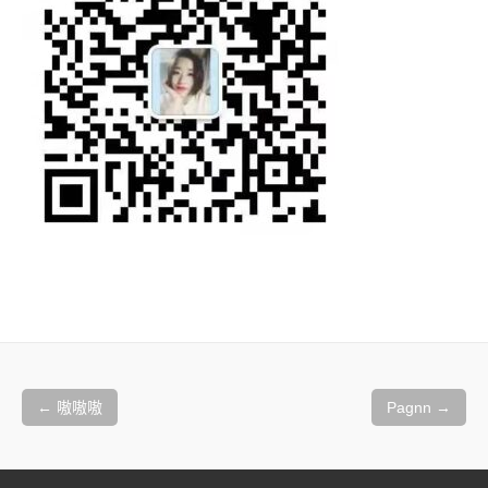
文
章
←
嗷嗷嗷
Pagnn
→
导