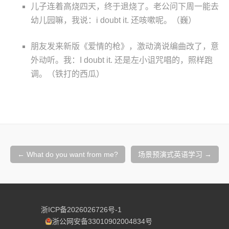
儿子连着高烧四天，终于退烧了。老公问下周一能去
幼儿园嘛，我说：i doubt it. 还咳嗽呢。（巍）
朋友发来新版《爱情的枪》，激动滴说编曲改了，意
外动听。我：I doubt it. 还是左小诅咒唱的，照样跑
调。（铁打的西瓜）
文
章
←
What do you want from me?
场景预演式英语学习
→
导
航
浙ICP备2026026726号-1
浙公网安备33010902004834号