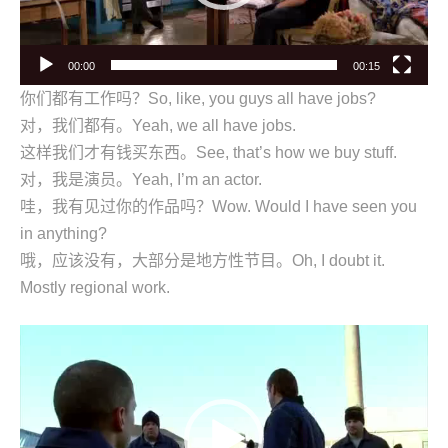
00:00
00:15
你们都有工作吗？So, like, you guys all have jobs?
对，我们都有。Yeah, we all have jobs.
这样我们才有钱买东西。See, that’s how we buy stuff.
对，我是演员。Yeah, I’m an actor.
哇，我有见过你的作品吗？Wow. Would I have seen you
in anything?
哦，应该没有，大部分是地方性节目。Oh, I doubt it.
Mostly regional work.
视
频
播
放
器