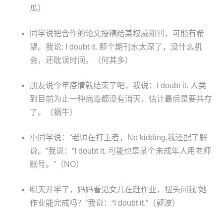
瓜）
同学说把合作的论文投稿给某权威期刊，可能有希
望。我说: I doubt it. 那个期刊水太深了，没什么机
会，还耽误时间。（何其多）
朋友说今年疫情就结束了吧，我说：I doubt it. 人类
到目前为止一种病毒都没有消灭，估计最后是要共存
了。（蜗牛）
小同学说：“老师在打王者，No kidding,我还配了解
说。”我说：“I doubt it. 可能也是某个未成年人用老师
账号。”（NO）
明天开学了，妈妈看见女儿在赶作业，扭头问我“她
作业能完成吗？”我说：“I doubt it.”（郭波）