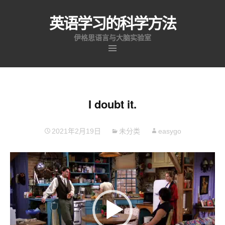
英语学习的科学方法
伊格思语言与大脑实验室
跳
至
内
容
I doubt it.
2021年2月19日
未分类
easygo
视
频
播
放
器