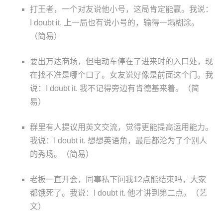
打王者，一个对友说他小号，这局肯定能赢。我说：
I doubt it. 上一局也有说小号的，输得一塌糊涂。
（简易）
要出万达商场，但电动车停在了进来时的入口处，现
在找不准是哪个口了。女友说好像是前面这个门。我
说：I doubt it. 我不记得旁边有肯德基来着。（简
易）
群里有人提议用英文交流，觉得更能提高运用能力。
我说：I doubt it. 想想英语角，最后都沦为了个别人
的秀场。（简易）
老板一直开会，同事私下问我12点能结束吗，大家
都饿死了。我说：I doubt it. 他才讲到第二点。（艺
文）