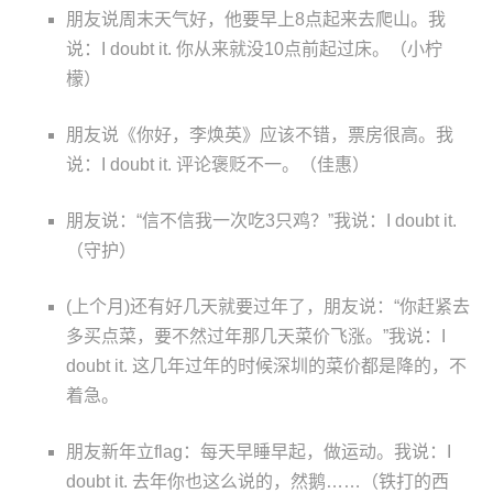
朋友说周末天气好，他要早上8点起来去爬山。我
说：I doubt it. 你从来就没10点前起过床。（小柠
檬）
朋友说《你好，李焕英》应该不错，票房很高。我
说：I doubt it. 评论褒贬不一。（佳惠）
朋友说：“信不信我一次吃3只鸡？”我说：I doubt it.
（守护）
(上个月)还有好几天就要过年了，朋友说：“你赶紧去
多买点菜，要不然过年那几天菜价飞涨。”我说：I
doubt it. 这几年过年的时候深圳的菜价都是降的，不
着急。
朋友新年立flag：每天早睡早起，做运动。我说：I
doubt it. 去年你也这么说的，然鹅……（铁打的西