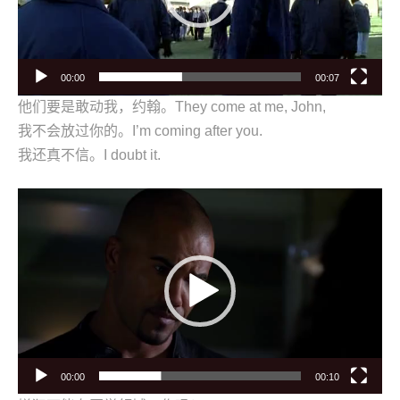
00:00
00:07
他们要是敢动我，约翰。They come at me, John,
我不会放过你的。I’m coming after you.
我还真不信。I doubt it.
视
频
播
放
器
00:00
00:10