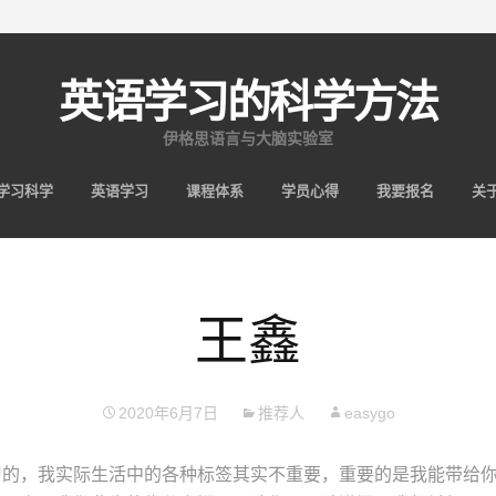
英语学习的科学方法
伊格思语言与大脑实验室
跳
学习科学
英语学习
课程体系
学员心得
我要报名
关
至
内
容
王鑫
2020年6月7日
推荐人
easygo
习的，我实际生活中的各种标签其实不重要，重要的是我能带给