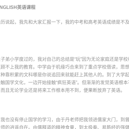
NGLISH英语课程
经历说起，我先和大家汇报一下，我的中考和高考英语成绩是不
子弟小学度过的，我对自己的总结是“玩”因为无论家庭还是学校
更顾不上我的教育。中学由于机缘巧合来到了重点学校借读，思
这种靠积累的文科哪是你说追回来就能赶上其他人的。到了大学
触国学文化，一边开始接触“疯狂英语”。但渐渐的发觉英语根本
，而且无论学业还是将来工作根本用不到，便果断放弃了英语。
在我也没有停止国学的学习，由于丹老师把我领进儒家大门，到
老师的逍遥自在。由儒释道的精神食量，到太极拳、易筋经的强