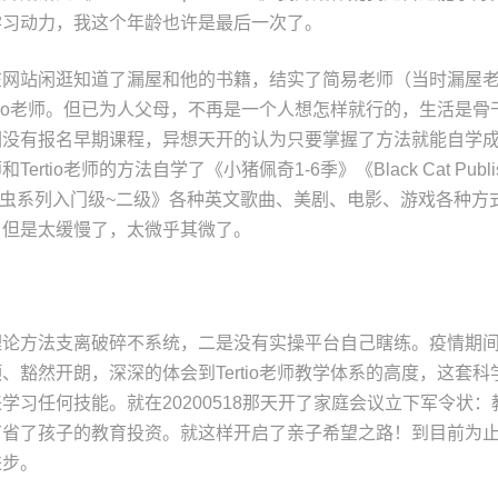
学习动力，我这个年龄也许是最后一次了。
在网站闲逛知道了漏屋和他的书籍，结实了简易老师（当时漏屋
rtio老师。但已为人父母，不再是一个人想怎样就行的，生活是
因没有报名早期课程，异想天开的认为只要掌握了方法就能自学
rtio老师的方法自学了《小猪佩奇1-6季》《Black Cat Publis
ds》《书虫系列入门级~二级》各种英文歌曲、美剧、电影、游戏各种
，但是太缓慢了，太微乎其微了。
理论方法支离破碎不系统，二是没有实操平台自己瞎练。疫情期
、豁然开朗，深深的体会到Tertio老师教学体系的高度，这套
学习任何技能。就在20200518那天开了家庭会议立下军令状
节省了孩子的教育投资。就这样开启了亲子希望之路！到目前为
进步。