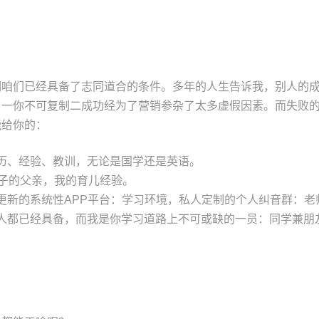
明咱们已经具备了志同道合的条件。多年的人生告诉我，别人的
，一你不可复制二成功经为了营销参杂了太多虚假因素。而失败
能给你的：
历、经验、教训，无论是国学还是英语。
孩子的父亲，我的育儿经验。
更新的系统性APP平台：学习环境，私人定制的个人纠音群：老
人都已经具备，而我是你学习道路上不可或缺的一员：同学兼朋