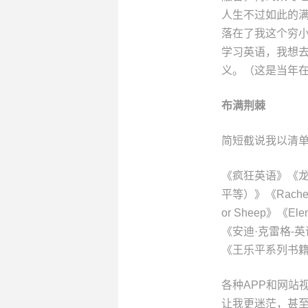
人生不过如此的满
落在了我这个穷
学习英语，我想
义。（这是当年
布满荆棘
简短截说我以清
《疯狂英语》《龙
平等）》《Rachel’
or Sheep》《Ele
《安迪·克雷格-
《王乐平系列书
各种APP和网站
让我更迷茫，甚至开