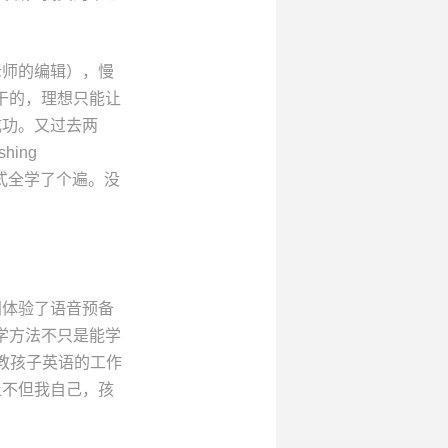
老师的编辑），慢
骨干的，理想只能让
成功。又过去两
hing
方式全学了个遍。没
间体验了语音预备
科学方法不只是能学
：教孩子英语的工作
止不但我自己，孩