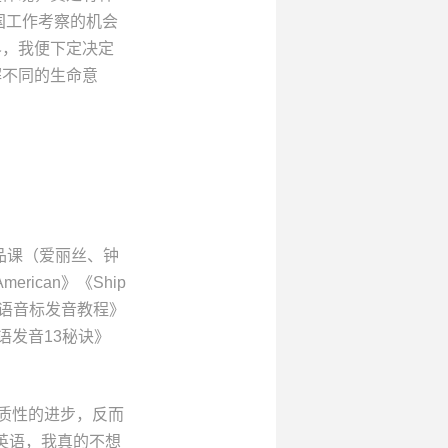
国工作考察的机会
界，我便下定决定
解不同的生命意
品课（爱丽丝、钟
merican》《Ship
BBC英式英语音标发音教程》
语发音13秘诀》
质性的进步，反而
学好英语，我真的不想