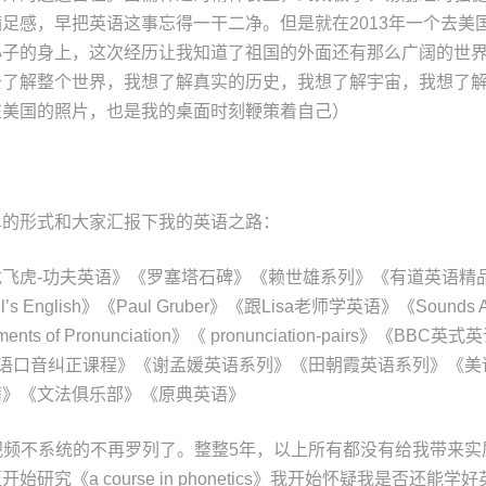
足感，早把英语这事忘得一干二净。但是就在2013年一个去美
小子的身上，这次经历让我知道了祖国的外面还有那么广阔的世
去了解整个世界，我想了解真实的历史，我想了解宇宙，我想了
在美国的照片，也是我的桌面时刻鞭策着自己）
单的形式和大家汇报下我的英语之路：
飞虎-功夫英语》《罗塞塔石碑》《赖世雄系列》《有道英语精
s English》《Paul Gruber》《跟Lisa老师学英语》《Sounds A
ments of Pronunciation》《 pronunciation-pairs》《
英语口音纠正课程》《谢孟媛英语系列》《田朝霞英语系列》《美
籍》《文法俱乐部》《原典英语》
视频不系统的不再罗列了。整整5年，以上所有都没有给我带来实
始研究《a course in phonetics》我开始怀疑我是否还能