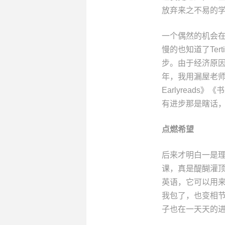
放弃来之不易的
一个偶然的机会
慢的也知道了Te
步。由于经济原
年，我用漏屋老师和Te
Earlyrea
有进步那是瞎话
点燃希望
后来才明白一是
课，真是醍醐灌顶
英语，它可以用来
我包了，也变相
子也在一天天的