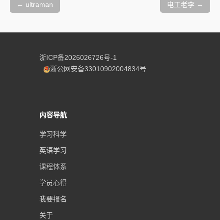
文
章
←
ultraman
电工老李
→
导
航
浙ICP备2026026726号-1
浙公网安备33010902004834号
内容导航
学习科学
英语学习
课程体系
学员心得
我要报名
关于