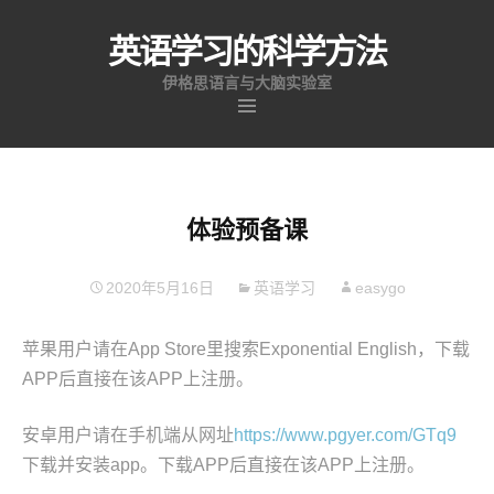
英语学习的科学方法
伊格思语言与大脑实验室
跳
至
内
容
体验预备课
2020年5月16日
英语学习
easygo
苹果用户请在App Store里搜索Exponential English，下载
APP后直接在该APP上注册。
安卓用户请在手机端从网址
https://www.pgyer.com/GTq9
下载并安装app。下载APP后直接在该APP上注册。