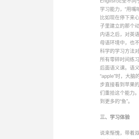
English完
学习能力，“用嘴
比如现在停下来心
子里建立的那个
内语之后，对英
母语环境中，也不
科学的学习方法
所有零碎时间练
后面语义课。语
“apple”时，
步直接看到苹果的
们重拾这个能力。
到更多的“鱼”。
三、
学习
体验
说来惭愧，带着