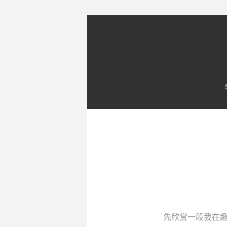
先欣赏一段我在