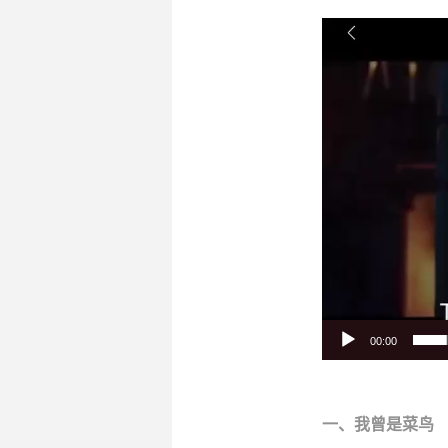
视
频
播
放
器
00:00
一、
我曾是
菜鸟