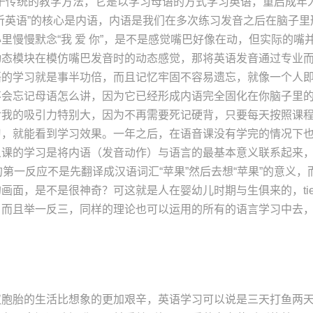
全不同于传统的教学方法，它是以学习母语的方式学习英语，重启成
听英语”的核心是内语，内语是我们在多次练习发音之后在脑子里形
里慢慢默念“我 爱 你”，是不是感觉嘴巴好像在动，但实际的嘴
动态模块在模仿嘴巴发音时的动态感觉，那将英语发音通过专业
语的学习就是事半功倍，而且记忆牢固不容易遗忘，就像一个人
会忘记母语怎么讲，因为它已经形成内语完全固化在你脑子里的那
对我的吸引力特别大，因为不再需要死记硬背，只要每天按照课
习，就能看到学习效果。一年之后，在语音课没有学完的情况下
义课的学习是将内语（发音动作）与语言的最基本意义联系起来
大脑的第一反应不是先翻译成汉语词汇“苹果”然后去想“苹果”的意义
画面，是不是很神奇？可这就是人在婴幼儿时期与生俱来的，tiet
而且举一反三，同样的理论也可以运用的所有的语言学习中去，因
双胞胎的生活比想象的更加艰辛，英语学习可以说是三天打鱼两