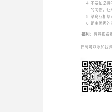
不要怕坚持
的习惯，让
菜鸟互相帮
距离优秀的
福利：
有意报名
扫码可以添加我