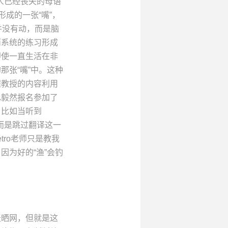
年人已经丧失的母语
成的一张“嘴”，
并没有动，而是脑
而系统的练习形成
即使一直生活在非
张“嘴”中。这种
程教授的内容利用
也毅然报名参加了
，比如当听到
，而是跳过翻译这一
ro老师只是教我
为好的“渔”会钓
天晒网，但就是这