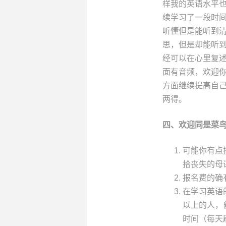
样我的英语水平
续学习了一段时
听懂但是能听到
思，但是却能听到
经可以在心里复
面有音频，欢迎
方面继续提高自
两得。
四、
欢迎同是菜
可能你有点摸
拾丧失的母
报名费的确
在学习英语
以上的人，
时间（每天