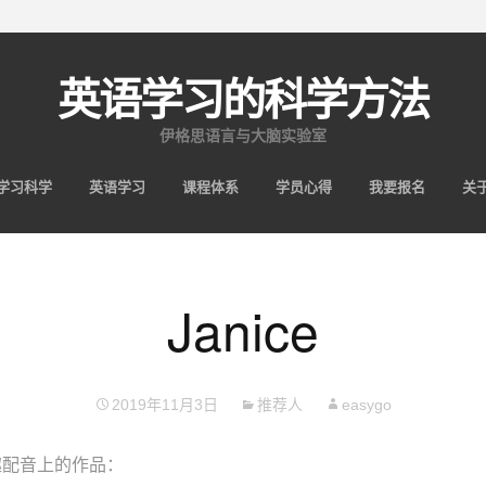
英语学习的科学方法
伊格思语言与大脑实验室
跳
学习科学
英语学习
课程体系
学员心得
我要报名
关
至
内
容
Janice
2019年11月3日
推荐人
easygo
趣配音上的作品：