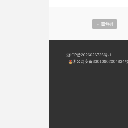
文
章
←
面包树
导
航
浙ICP备2026026726号-1
浙公网安备33010902004834