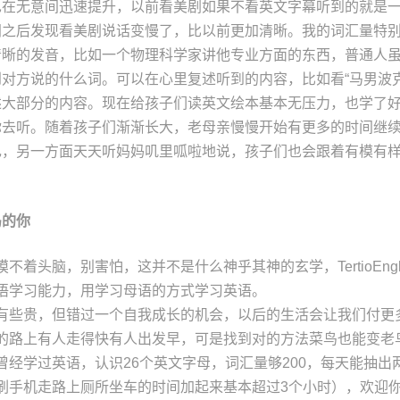
也在无意间迅速提升，以前看美剧如果不看英文字幕听到的就是
间之后发现看美剧说话变慢了，比以前更加清晰。我的词汇量特
清晰的发音，比如一个物理科学家讲他专业方面的东西，普通人
对方说的什么词。可以在心里复述听到的内容，比如看“马男波克
述大部分的内容。现在给孩子们读英文绘本基本无压力，也学了
你去听。随着孩子们渐渐长大，老母亲慢慢开始有更多的时间继
己，另一方面天天听妈妈叽里呱啦地说，孩子们也会跟着有模有
鸟的你
不着头脑，别害怕，这并不是什么神乎其神的玄学，TertioEngl
语学习能力，用学习母语的方式学习英语。
有些贵，但错过一个自我成长的机会，以后的生活会让我们付更
的路上有人走得快有人出发早，可是找到对的方法菜鸟也能变老鸟
曾经学过英语，认识26个英文字母，词汇量够200，每天能抽出
刷手机走路上厕所坐车的时间加起来基本超过3个小时），欢迎