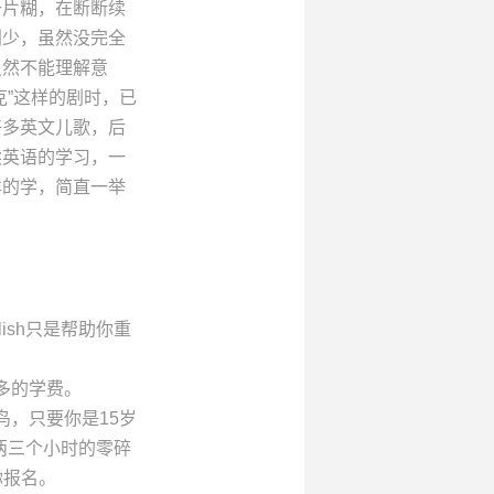
一片糊，在断断续
别少，虽然没完全
虽然不能理解意
”这样的剧时，已
好多英文儿歌，后
续英语的学习，一
样的学，简直一举
ish只是帮助你重
多的学费。
，只要你是15岁
两三个小时的零碎
你报名。