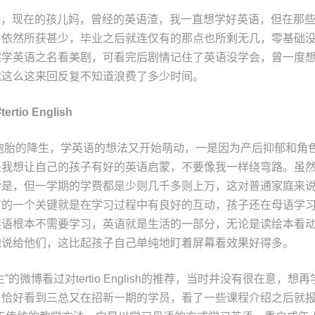
ice，现在的孩儿妈，曾经的英语渣，我一直想学好英语，但在那
，依然所获甚少，毕业之后就连仅有的那点也所剩无几，零基础
假学英语之名看美剧，可看完后剧情记住了英语没学会，曾一度
就这么这来回反复不知道浪费了多少时间。
学
tertio English
双胞胎的降生，学英语的想法又开始萌动，一是因为产后抑郁和角
是我想让自己的孩子有好的英语启蒙，不要像我一样绕弯路。虽
皆是，但一学期的学费都是少则几千多则上万，这对普通家庭来
言的一个关键就是在学习过程中有良好的互动，孩子还在母语学
英语根本不需要学习，英语就是生活的一部分，无论是读绘本看
地说给他们，这比起孩子自己单纯地盯着屏幕看效果好得多。
”的微博看过对tertio English的推荐，当时并没有很在意，
恰好看到三总又在招新一期的学员，看了一些课程介绍之后就报名了