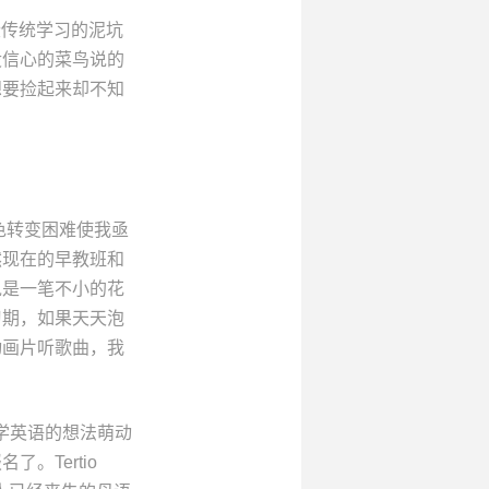
些传统学习的泥坑
没信心的菜鸟说的
想要捡起来却不知
色转变困难使我亟
然现在的早教班和
说是一笔不小的花
习期，如果天天泡
动画片听歌曲，我
想再学英语的想法萌动
。Tertio