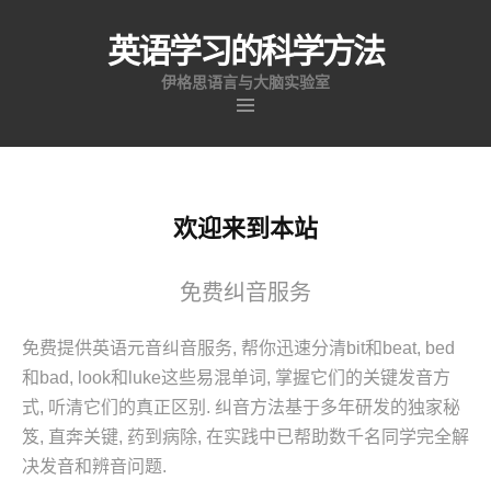
英语学习的科学方法
伊格思语言与大脑实验室
跳
至
内
容
欢迎来到本站
免费纠音服务
免费提供英语元音纠音服务, 帮你迅速分清bit和beat, bed
和bad, look和luke这些易混单词, 掌握它们的关键发音方
式, 听清它们的真正区别. 纠音方法基于多年研发的独家秘
笈, 直奔关键, 药到病除, 在实践中已帮助数千名同学完全解
决发音和辨音问题.